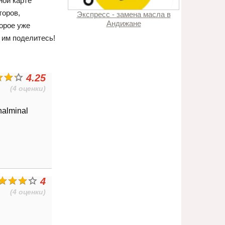
ной карте
торов,
Экспресс - замена масла в
Андижане
орое уже
 им поделитесь!
4.25
(4 оценки)
nalminal
4
(4 оценки)