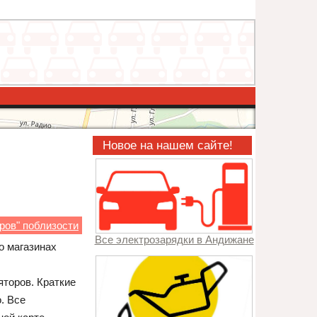
Новое на нашем сайте!
ров" поблизости
Все электрозарядки в Андижане
о магазинах
торов. Краткие
. Все