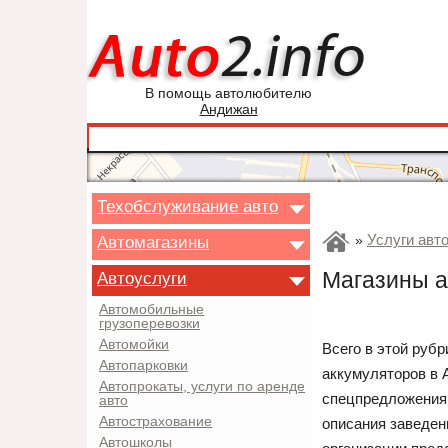
В помощь автолюбителю
Андижан
Техобслуживание авто
Услуги авт
Автомагазины
»
Магазины а
Автоуслуги
Автомобильные
грузоперевозки
Автомойки
Всего в этой руб
Автопарковки
аккумуляторов в 
Автопрокаты, услуги по аренде
спецпредложения.
авто
Автострахование
описания заведен
Автошколы