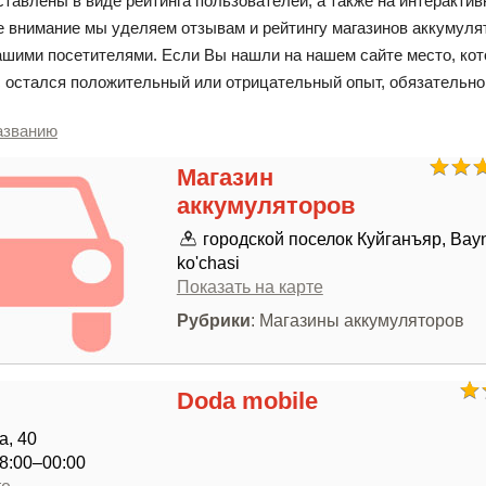
тавлены в виде рейтинга пользователей, а также на интерактив
 внимание мы уделяем отзывам и рейтингу магазинов аккумуля
шими посетителями. Если Вы нашли на нашем сайте место, кот
с остался положительный или отрицательный опыт, обязательно
азванию
Магазин
аккумуляторов
городской поселок Куйганъяр, Bay
ko'chasi
Показать на карте
Рубрики
: Магазины аккумуляторов
Doda mobile
а, 40
8:00–00:00