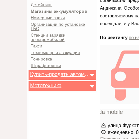
организации предс
Детейлинг
Андижана. Особое
Магазины аккумуляторов
составляемому на
Номерные знаки
посещали, и у Ва
Организации по установке
ГБО
Станции зарядки
По рейтингу
по н
электромобилей
Такси
Техпомощь и эвакуация
Тонировка
Штрафстоянки
Купить-продать автомобиль
Мототехника
улица Фуркат
ежедневно, 0