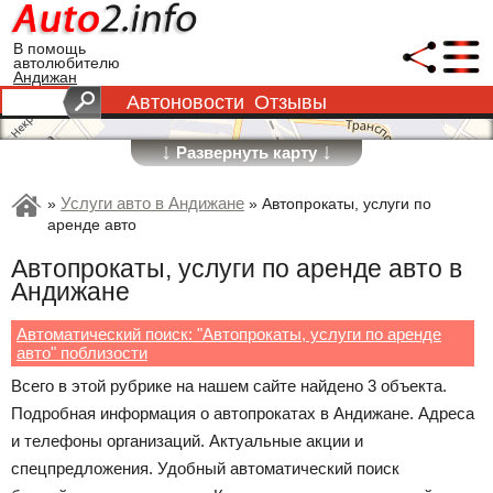
В помощь
автолюбителю
Андижан
Автоновости
Отзывы
↓
↓
Развернуть карту
Услуги авто в Андижане
»
»
Автопрокаты, услуги по
аренде авто
Автопрокаты, услуги по аренде авто в
Андижане
Автоматический поиск: "Автопрокаты, услуги по аренде
авто" поблизости
Всего в этой рубрике на нашем сайте найдено 3 объекта.
Подробная информация о автопрокатах в Андижане. Адреса
и телефоны организаций. Актуальные акции и
спецпредложения. Удобный автоматический поиск