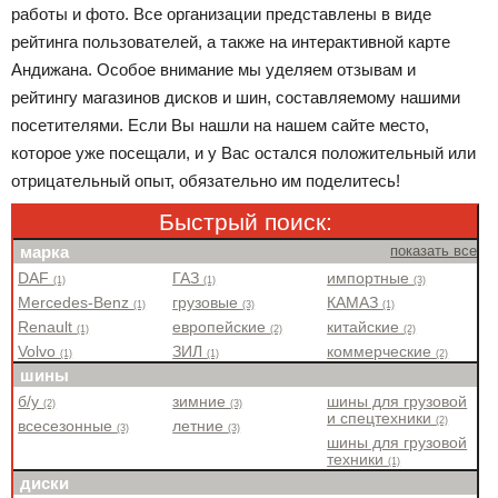
работы и фото. Все организации представлены в виде
рейтинга пользователей, а также на интерактивной карте
Андижана. Особое внимание мы уделяем отзывам и
рейтингу магазинов дисков и шин, составляемому нашими
посетителями. Если Вы нашли на нашем сайте место,
которое уже посещали, и у Вас остался положительный или
отрицательный опыт, обязательно им поделитесь!
Быстрый поиск:
марка
показать все
DAF
ГАЗ
импортные
(1)
(1)
(3)
Mercedes-Benz
грузовые
КАМАЗ
(1)
(3)
(1)
Renault
европейские
китайские
(1)
(2)
(2)
Volvo
ЗИЛ
коммерческие
(1)
(1)
(2)
шины
б/у
зимние
шины для грузовой
(2)
(3)
и спецтехники
(2)
всесезонные
летние
(3)
(3)
шины для грузовой
техники
(1)
диски