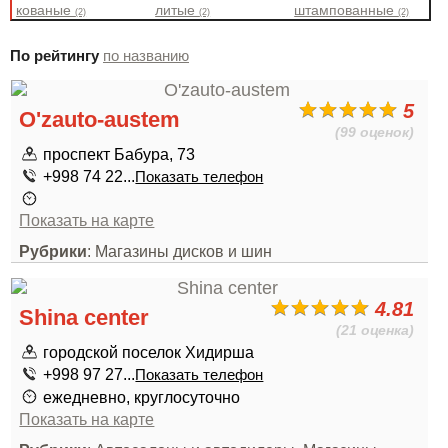
кованые
литые
штампованные
(2)
(2)
(2)
По рейтингу
по названию
5
O'zauto-austem
(99 оценок)
проспект Бабура, 73
+998 74 22...
Показать телефон
Показать на карте
Рубрики
: Магазины дисков и шин
4.81
Shina center
(21 оценка)
городской поселок Хидирша
+998 97 27...
Показать телефон
ежедневно, круглосуточно
Показать на карте